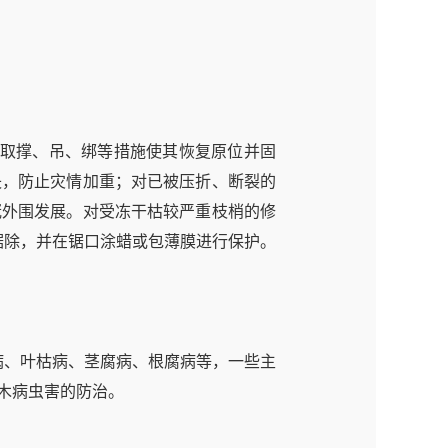
取撑、吊、绑等措施使其恢复原位并固
失，防止灾情加重；对已被压折、断裂的
冠外围发展。对受冻干枯较严重枝梢的修
锯除，并在锯口涂蜡或包薄膜进行保护。
、叶枯病、茎腐病、根腐病等，一些主
木病虫害的防治。