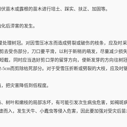
伏苗木或露根的苗木进行培土、踩实、扶正、加固等。
化后涝害的发生。
处理树冠。对因雪压冰冻而造成劈裂或破伤的枝条，应及时采
剪去受伤部分，刀口要平滑，以利于新稍的萌发，尽量减少损
短截，同时应当选好剪口芽的留芽方向，使新发芽的方向往树
2-5cm而剪除枯死部分。对于受雪压折断或劈裂的大枝，应及时
，把灾害降低到低程度。
、树叶和嫩枝的局部冻坏，有可能引发次生病虫危害，如褐斑病
虚而入，发生天牛、小蠹虫等侵入危害，因此要加强对受灾后苗