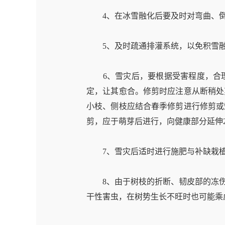
4、在冰雪融化后要及时对弯曲、倒
5、及时疏通排灌系统，以免积雪融
6、雪灾后，要根据受害程度，合理
定，让其愈合。修剪时应注意从断稍处
小枝、侧枝应结合春季修剪进行修剪或
剪，应于萌芽后进行，向健康部分延伸
7、雪灾后适时进行施肥与补缺栽植
8、由于树枝的折断、韧皮部的冻伤
干性害虫，在树势生长不旺时也可能乘