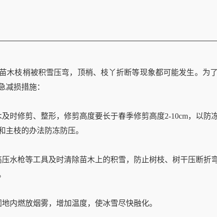
苗木枝梢被积雪压弯，顶梢、枝丫折断等现象都可能发生。为
急减损措施：
时修剪、整形，修剪高度要长于春季修剪高度2-10cm，以防
和主枝的办法防冻防压。
压水枪等工具及时清除苗木上的积雪，防止树枝、树干压断折弯
。
地内燃放烟雾，增加温度，使冰雪尽快融化。