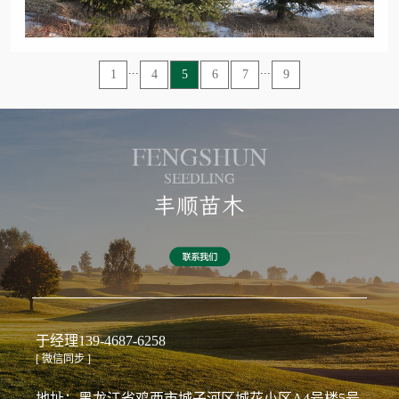
...
...
1
4
5
6
7
9
于经理
139-4687-6258
[ 微信同步 ]
地址：黑龙江省鸡西市城子河区城花小区A4号楼5号