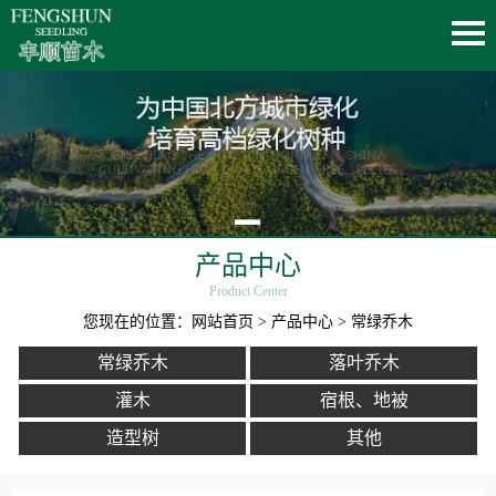
产品中心
Product Center
您现在的位置：
网站首页
>
产品中心
> 常绿乔木
常绿乔木
落叶乔木
灌木
宿根、地被
造型树
其他